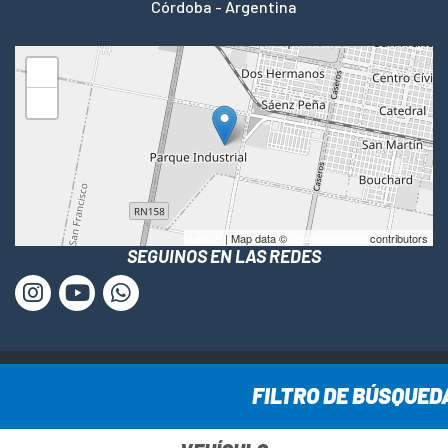
Córdoba - Argentina
+
−
Leaflet
| Map data ©
OpenStreetMap
contributors
SEGUINOS EN LAS REDES
www.cesca-sa.com.ar © Todos los derechos reservados ·
FILTRO DE BÚSQUED
2025