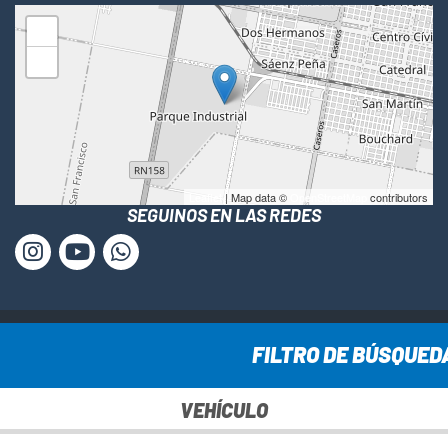
+
−
Leaflet
| Map data ©
OpenStreetMap
contributors
SEGUINOS EN LAS REDES
www.cesca-sa.com.ar © Todos los derechos reservados ·
FILTRO DE BÚSQUED
2025
VEHÍCULO