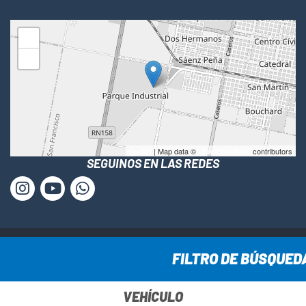
+
−
Leaflet
| Map data ©
OpenStreetMap
contributors
SEGUINOS EN LAS REDES
www.cesca-sa.com.ar © Todos los derechos reservados ·
FILTRO DE BÚSQUED
2025
VEHÍCULO