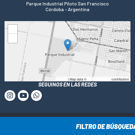
Parque Industrial Piloto San Francisco
Córdoba - Argentina
+
−
Leaflet
| Map data ©
OpenStreetMap
contributors
SEGUINOS EN LAS REDES
www.cesca-sa.com.ar © Todos los derechos reservados ·
FILTRO DE BÚSQUED
2025