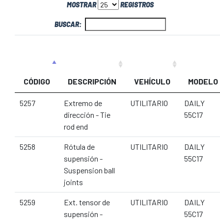
MOSTRAR
REGISTROS
BUSCAR:
CÓDIGO
DESCRIPCIÓN
VEHÍCULO
MODELO
5257
Extremo de
UTILITARIO
DAILY
dirección - Tie
55C17
rod end
5258
Rótula de
UTILITARIO
DAILY
supensión -
55C17
Suspension ball
joints
5259
Ext. tensor de
UTILITARIO
DAILY
supensión -
55C17