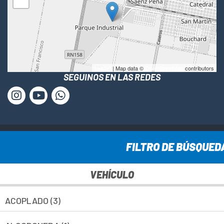
−
Leaflet
| Map data ©
OpenStreetMap
contributors
SEGUINOS EN LAS REDES
www.cesca-sa.com.ar © Todos los derechos reservados ·
FILTRO DE BÚSQUED
2025
VEHÍCULO
ACOPLADO (3)