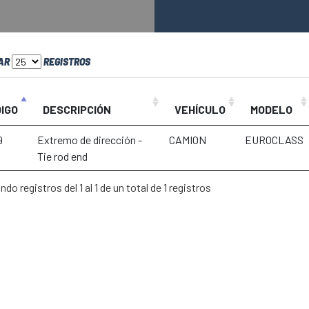
AR
REGISTROS
IGO
DESCRIPCIÓN
VEHÍCULO
MODELO
9
Extremo de dirección -
CAMION
EUROCLASS
Tie rod end
do registros del 1 al 1 de un total de 1 registros