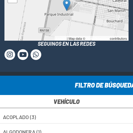
Leaflet
| Map data ©
OpenStreetMap
contributors
SEGUINOS EN LAS REDES
www.cesca-sa.com.ar © Todos los derechos reservados ·
FILTRO DE BÚSQUED
2025
VEHÍCULO
ACOPLADO (3)
ALGODONERA (1)